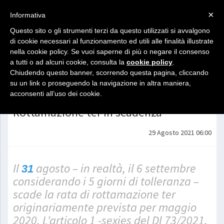
×
Informativa
Questo sito o gli strumenti terzi da questo utilizzati si avvalgono
di cookie necessari al funzionamento ed utili alle finalità illustrate
nella cookie policy. Se vuoi saperne di più o negare il consenso
a tutti o ad alcuni cookie, consulta la
cookie policy
.
Chiudendo questo banner, scorrendo questa pagina, cliccando
Indietro
su un link o proseguendo la navigazione in altra maniera,
acconsenti all’uso dei cookie.
Rottamazione ter in scadenza
29 Agosto 2021 06:00
Il
agosto – in realtà, il 6 settembre
31
considerando i 5 giorni di tolleranza –
scade la rata di rottamazione ter
originariamente prevista per maggio
2020. L’articolo 1 -sexies del Dl 73/2021,